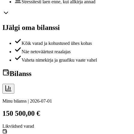
Stressitesti laen enne, kui allkirja annad
I
Jälgi oma bilanssi
Kõik varad ja kohustused ühes kohas
Näe netoväärtust reaalajas
Vaheta nimekirja ja graafiku vaate vahel
Bilanss
Minu bilanss | 2026-07-01
150 500,00 €
Likviidsed varad