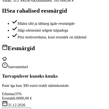
Varad:
313 500,00 €
Kohustused:
163 000,00 €
II
Sea rahalised eesmärgid
Määra siht ja tähtaeg igale eesmärgile
Jälgi edenemist selgete tulpadega
Püsi motiveerituna, kuni eesmärk on täidetud
Eesmärgid
Saavutamisel
Turvapuhver kuueks kuuks
Pane iga kuu 300 eurot eraldi säästukontole.
Edumaa
35
%
Eesmärk:
6000,00 €
31.12.2026