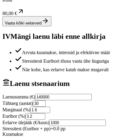
80,00 €
Vaata kõiki eelarveid
IV
Mängi laenu läbi enne allkirja
Arvuta kuumakse, intressid ja efektiivne määr
Stressitesti Euribori tõusu vastu ühe liuguriga
Näe kohe, kas eelarve katab makse mugavalt
Laenu stsenaarium
Laenusumma (€)
Tähtaeg (aastat)
Marginaal (%)
Euribor (%)
Eelarve ülejääk (€/kuus)
Stressitest (Euribor + pp)
+
0.0
pp
Kuumakse