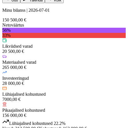
Uus
Täienda
Kõik
Minu bilanss | 2026-07-01
150 500,00 €
Netoväärtus
56
%
33
%
Likviidsed varad
20 500,00 €
Materiaalsed varad
265 000,00 €
Investeeringud
28 000,00 €
Lühiajalised kohustused
7000,00 €
Pikaajalised kohustused
156 000,00 €
Lühiajalised kohustused
22.2
%